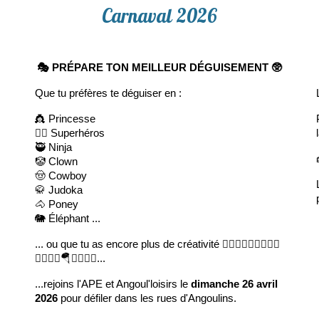
Carnaval 2026
🎭
PR
É
PARE TON MEILLEUR D
É
GUISEMENT
🥸
Que tu préfères te déguiser en :
👸 Princesse
🦸‍♀️ Superhéros
🥷 Ninja
🤡 Clown
🤠 Cowboy
🥋 Judoka
🐴 Poney
🐘 Éléphant ...
... ou que tu as encore plus de créativité 🏋️‍♂️🍓🧞‍♂️🌋🌮🧜‍♂️
🚀🧚‍♀️🍺🪂💂‍♂️👯‍♂️...
...rejoins l'APE et Angoul'loisirs le
dimanche 26 avril
2026
pour défiler dans les rues d'Angoulins.