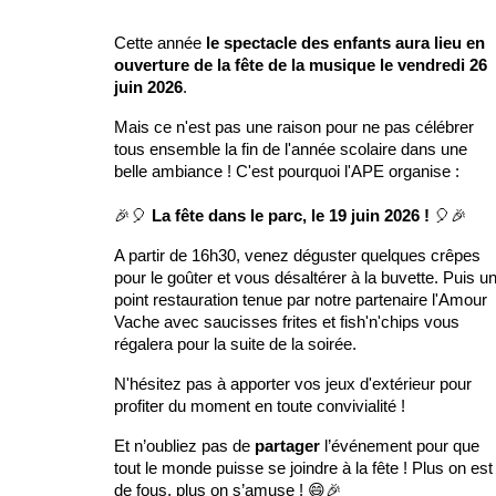
Cette année
le spectacle des enfants aura lieu en
ouverture de la fête de la musique le vendredi 26
juin 2026
.
Mais ce n'est pas une raison pour ne pas célébrer
tous ensemble la fin de l'année scolaire dans une
belle ambiance ! C'est pourquoi l'APE organise :
🎉🎈
La fête d
ans le parc
, le
19
juin 202
6
!
🎈🎉
A partir de 16h30, venez déguster quelques crêpes
pour le goûter et vous désaltérer à la buvette. Puis u
point restauration tenue par notre partenaire l'Amour
Vache avec saucisses frites et fish'n'chips vous
régalera pour la suite de la soirée.
N'hésitez pas à apporter vos jeux d'extérieur pour
profiter du moment en toute convivialité !
Et n
’oubliez pas de
partager
l’événement pour que
tout le monde puisse se joindre à la fête ! Plus on est
de fous, plus on s’amuse ! 😄🎉